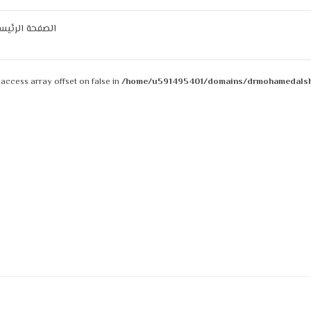
الصفحة الرئيس
o access array offset on false in
/home/u591495401/domains/drmohamedalsha